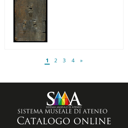
1
2
3
4
»