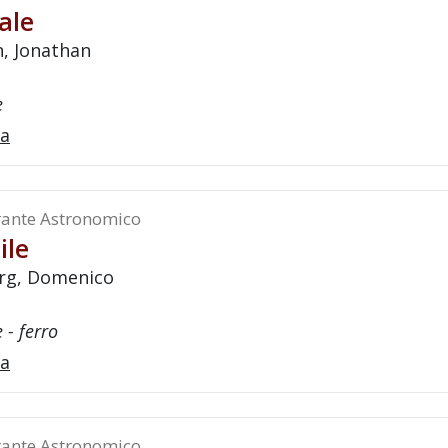
ale
n, Jonathan
e
a
ante Astronomico
ile
rg, Domenico
 - ferro
a
ante Astronomico