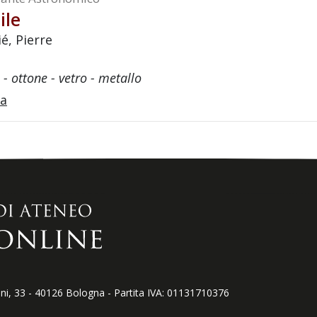
ile
é, Pierre
 - ottone - vetro - metallo
a
, 33 - 40126 Bologna - Partita IVA: 01131710376