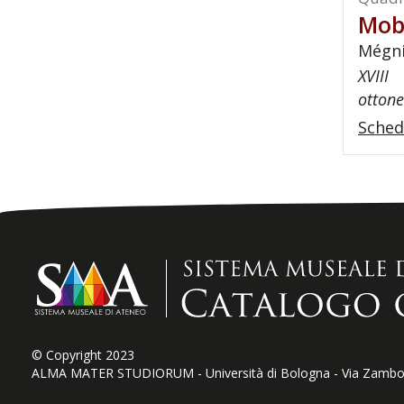
Mob
Mégni
XVIII
ottone
Sched
© Copyright 2023
ALMA MATER STUDIORUM - Università di Bologna - Via Zamboni