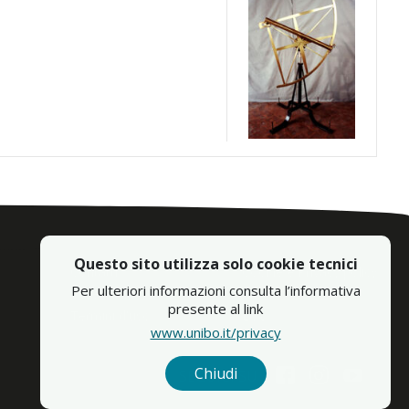
Questo sito utilizza solo cookie tecnici
Contatti
Cookie e Privacy policy
Per ulteriori informazioni consulta l’informativa
Accessibiltà
Crediti
presente al link
Termini d'uso
LOD
www.unibo.it/privacy
Facebook
Instagram
YouTu
Chiudi
SEGUICI SU