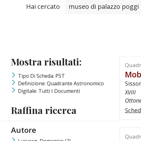
Testo da ricercare
Hai cercato
Mostra risultati:
Quadr
Mob
Tipo Di Scheda: PST
Sisso
Definizione: Quadrante Astronomico
Digitale: Tutti I Documenti
XVIII
Ottone
Raffina ricerca
Sched
Autore
Quadr