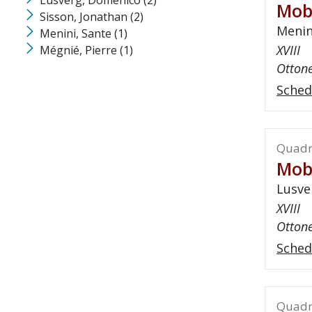
Lusverg, Domenico
(2)
Mob
Sisson, Jonathan
(2)
Menin
Menini, Sante
(1)
XVIII
Mégnié, Pierre
(1)
Ottone
Sched
Quadr
Mob
Lusve
XVIII
Ottone
Sched
Quadr