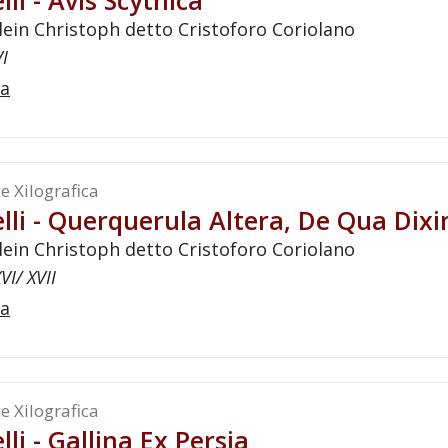
lli - Avis Scythica
lein Christoph detto Cristoforo Coriolano
VI
a
e Xilografica
lli - Querquerula Altera, De Qua Dixi
lein Christoph detto Cristoforo Coriolano
VI/ XVII
a
e Xilografica
lli - Gallina Ex Persia