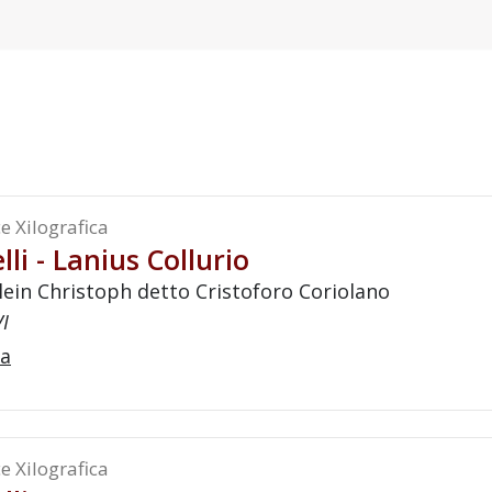
e Xilografica
lli - Lanius Collurio
lein Christoph detto Cristoforo Coriolano
VI
a
e Xilografica