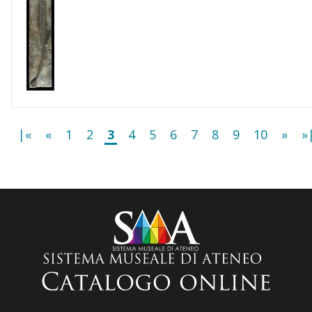
|«
«
1
2
3
4
5
6
7
8
9
10
»
»