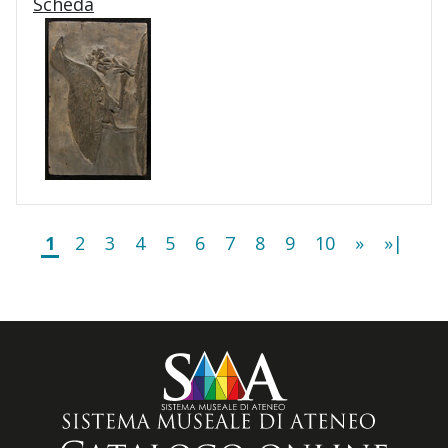
Scheda
1
2
3
4
5
6
7
8
9
10
»
»|