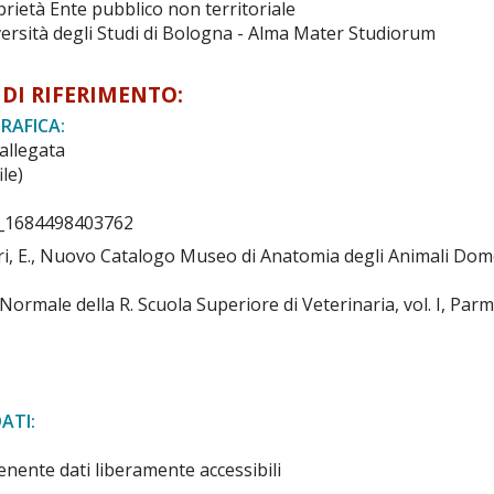
rietà Ente pubblico non territoriale
ersità degli Studi di Bologna - Alma Mater Studiorum
DI RIFERIMENTO:
AFICA:
allegata
ile)
_1684498403762
ri, E., Nuovo Catalogo Museo di Anatomia degli Animali Dome
rmale della R. Scuola Superiore di Veterinaria, vol. I, Parma, 
ATI:
nente dati liberamente accessibili