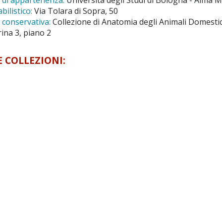
di appartenenza:
Università degli Studi di Bologna - Alma 
ilistico:
Via Tolara di Sopra, 50
conservativa:
Collezione di Anatomia degli Animali Domestic
ina 3, piano 2
E COLLEZIONI: