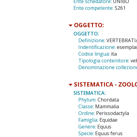
Ente schedatore:
UNIBO
Ente competente:
S261
OGGETTO:
OGGETTO:
Definizione:
VERTEBRATI/
Indentificazione:
esempla
Codice lingua:
ita
Tipologia contenitore:
ve
Denominazione collezion
SISTEMATICA - ZOOL
SISTEMATICA:
Phylum:
Chordata
Classe:
Mammalia
Ordine:
Perissodactyla
Famiglia:
Equidae
Genere:
Equus
Specie:
Equus ferus