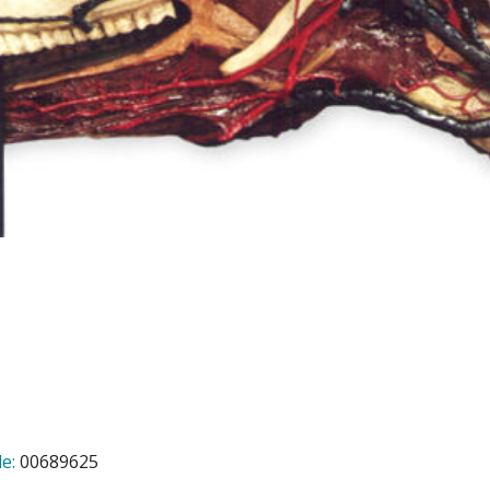
e:
00689625