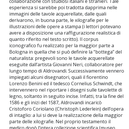
collaborazione con studiosi italiani e stranieri. Tale
esperienza si sarebbe poi tradotta dapprima nelle
immagini delle tavole acquerellate, dalle quali
derivarono, in buona parte, le xilografie per le
illustrazioni delle opere a stampa (i lettori potevano
avere a disposizione una raffigurazione realistica di
quanto riferito nel testo scritto). Il corpus
iconografico fu realizzato per la maggior parte a
Bologna in quella che si può definire la “bottega’’ del
naturalista: pregevoli sono le tavole acquerellate
eseguite dall’artista Giovanni Neri, collaboratore per
lungo tempo di Aldrovandi. Successivamente vennero
impiegati alcuni disegnatori, quali il fiorentino
Lorenzo Benini ed il tedesco Cornelius Schwindt, che
intervennero nel riportare i disegni sulle tavolette di
legno, soltanto in seguito incise. Infatti, tra la fine del
1586 e gli inizi del 1587, Aldrovandi incaricò
Cristoforo Coriolano (Christoph Lederlein) dell’opera
di intaglio: a lui si deve la realizzazione della maggior
parte delle xilografie. Nel proprio testamento il
medico donò l’intera collezione scientifica (museo,