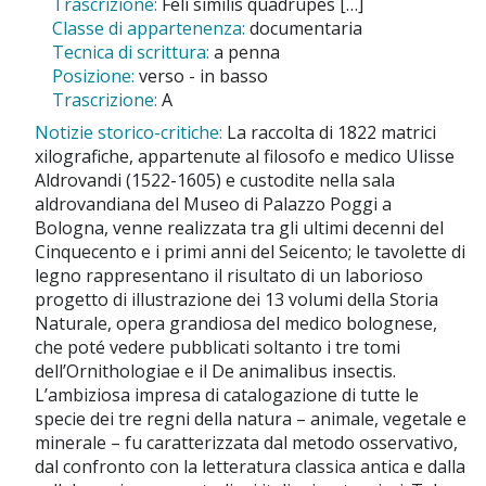
Trascrizione:
Feli similis quadrupes […]
Classe di appartenenza:
documentaria
Tecnica di scrittura:
a penna
Posizione:
verso - in basso
Trascrizione:
A
Notizie storico-critiche:
La raccolta di 1822 matrici
xilografiche, appartenute al filosofo e medico Ulisse
Aldrovandi (1522-1605) e custodite nella sala
aldrovandiana del Museo di Palazzo Poggi a
Bologna, venne realizzata tra gli ultimi decenni del
Cinquecento e i primi anni del Seicento; le tavolette di
legno rappresentano il risultato di un laborioso
progetto di illustrazione dei 13 volumi della Storia
Naturale, opera grandiosa del medico bolognese,
che poté vedere pubblicati soltanto i tre tomi
dell’Ornithologiae e il De animalibus insectis.
L’ambiziosa impresa di catalogazione di tutte le
specie dei tre regni della natura – animale, vegetale e
minerale – fu caratterizzata dal metodo osservativo,
dal confronto con la letteratura classica antica e dalla