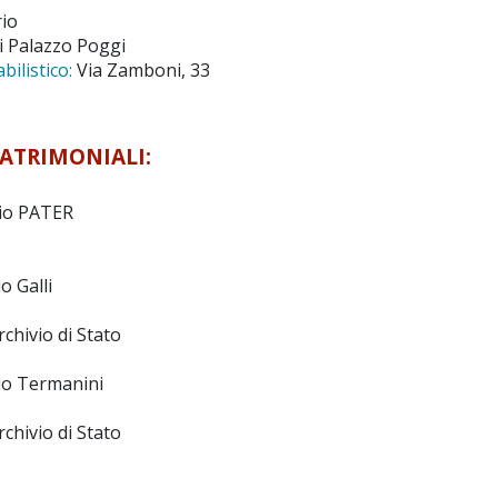
rio
 Palazzo Poggi
ilistico:
Via Zamboni, 33
PATRIMONIALI:
io PATER
o Galli
chivio di Stato
io Termanini
chivio di Stato