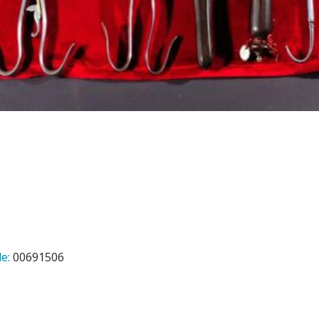
e:
00691506