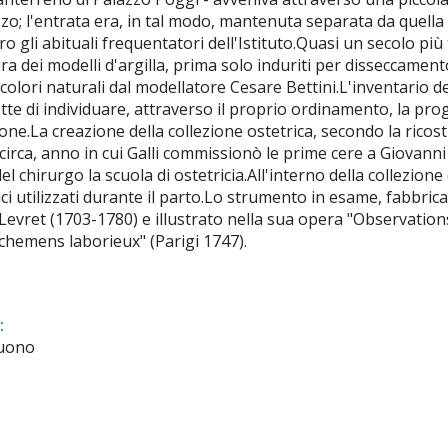
zzo; l'entrata era, in tal modo, mantenuta separata da quella d
ro gli abituali frequentatori dell'Istituto.Quasi un secolo pi
ra dei modelli d'argilla, prima solo induriti per disseccamento
 colori naturali dal modellatore Cesare Bettini.L'inventario d
tte di individuare, attraverso il proprio ordinamento, la pro
zione.La creazione della collezione ostetrica, secondo la ricost
 circa, anno in cui Galli commissionò le prime cere a Giovanni
 chirurgo la scuola di ostetricia.All'interno della collezione
i utilizzati durante il parto.Lo strumento in esame, fabbricat
Levret (1703-1780) e illustrato nella sua opera "Observations
chemens laborieux" (Parigi 1747).
:
uono