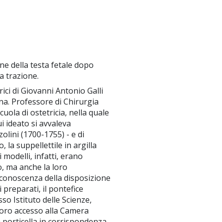
ne della testa fetale dopo
a trazione.
ici di Giovanni Antonio Galli
gna. Professore di Chirurgia
uola di ostetricia, nella quale
ui ideato si avvaleva
zolini (1700-1755) - e di
 la suppellettile in argilla
 modelli, infatti, erano
o, ma anche la loro
 conoscenza della disposizione
 preparati, il pontefice
so Istituto delle Scienze,
l loro accesso alla Camera
a porticella in corrispondenza