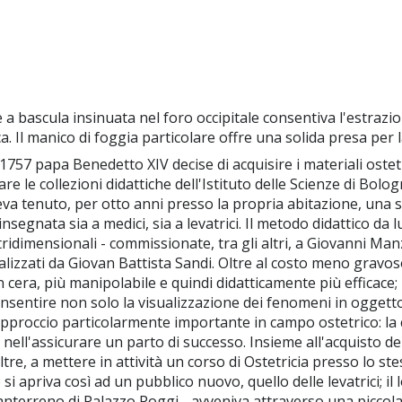
 a bascula insinuata nel foro occipitale consentiva l'estrazio
 Il manico di foggia particolare offre una solida presa per l
1757 papa Benedetto XIV decise di acquisire i materiali ostetr
e le collezioni didattiche dell'Istituto delle Scienze di Bolo
veva tenuto, per otto anni presso la propria abitazione, una sc
insegnata sia a medici, sia a levatrici. Il metodo didattico da l
a tridimensionali - commissionate, tra gli altri, a Giovanni Man
ealizzati da Giovan Battista Sandi. Oltre al costo meno gravoso,
in cera, più manipolabile e quindi didatticamente più efficace; i
onsentire non solo la visualizzazione dei fenomeni in oggett
 approccio particolarmente importante in campo ostetrico: la
e nell'assicurare un parto di successo. Insieme all'acquisto dei
re, a mettere in attività un corso di Ostetricia presso lo stes
to si apriva così ad un pubblico nuovo, quello delle levatrici; i
 pianterreno di Palazzo Poggi - avveniva attraverso una piccol