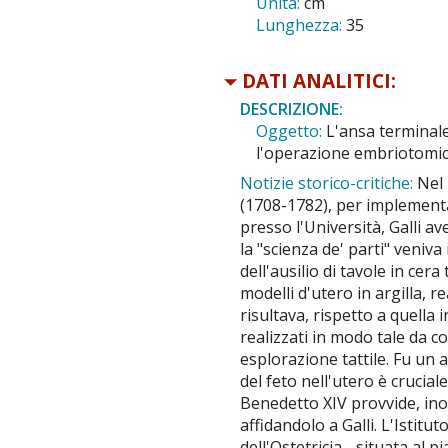
Unità:
cm
Lunghezza:
35
DATI ANALITICI:
DESCRIZIONE:
Oggetto:
L'ansa terminale
l'operazione embriotomica.
Notizie storico-critiche:
Nel 
(1708-1782), per implementar
presso l'Università, Galli a
la "scienza de' parti" veniva 
dell'ausilio di tavole in cer
modelli d'utero in argilla, r
risultava, rispetto a quella 
realizzati in modo tale da c
esplorazione tattile. Fu un
del feto nell'utero è crucial
Benedetto XIV provvide, inolt
affidandolo a Galli. L'Istitu
dell'Ostetricia - situata al