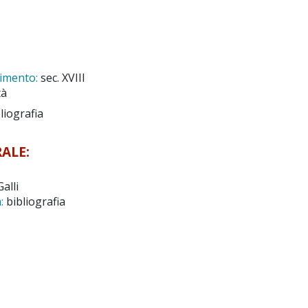
rimento:
sec. XVIII
tà
liografia
ALE:
alli
:
bibliografia