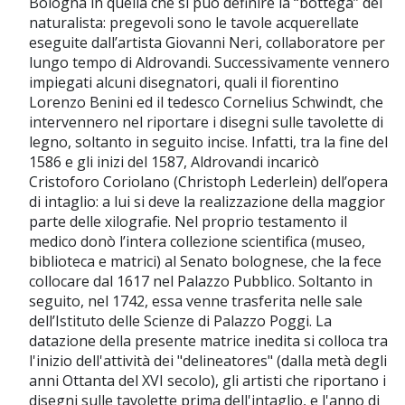
Bologna in quella che si può definire la “bottega’’ del
naturalista: pregevoli sono le tavole acquerellate
eseguite dall’artista Giovanni Neri, collaboratore per
lungo tempo di Aldrovandi. Successivamente vennero
impiegati alcuni disegnatori, quali il fiorentino
Lorenzo Benini ed il tedesco Cornelius Schwindt, che
intervennero nel riportare i disegni sulle tavolette di
legno, soltanto in seguito incise. Infatti, tra la fine del
1586 e gli inizi del 1587, Aldrovandi incaricò
Cristoforo Coriolano (Christoph Lederlein) dell’opera
di intaglio: a lui si deve la realizzazione della maggior
parte delle xilografie. Nel proprio testamento il
medico donò l’intera collezione scientifica (museo,
biblioteca e matrici) al Senato bolognese, che la fece
collocare dal 1617 nel Palazzo Pubblico. Soltanto in
seguito, nel 1742, essa venne trasferita nelle sale
dell’Istituto delle Scienze di Palazzo Poggi. La
datazione della presente matrice inedita si colloca tra
l'inizio dell'attività dei "delineatores" (dalla metà degli
anni Ottanta del XVI secolo), gli artisti che riportano i
disegni sulle tavolette prima dell'intaglio, e l'anno di