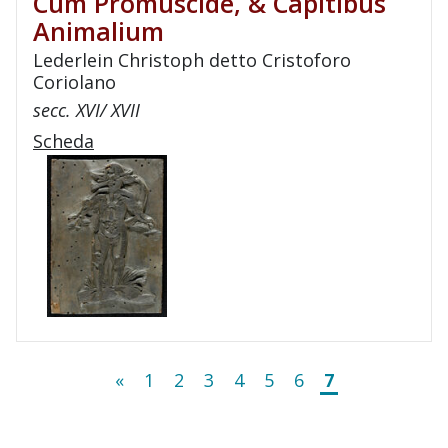
Cum Promuscide, & Capitibus
Animalium
Lederlein Christoph detto Cristoforo
Coriolano
secc. XVI/ XVII
Scheda
«
1
2
3
4
5
6
7