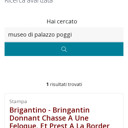
Ricerca avanzata
Hai cercato
Testo da ricercare
CERCA
1
risultati trovati
Stampa
Brigantino - Bringantin
Donnant Chasse A Une
Feloque, Et Prest A La Border