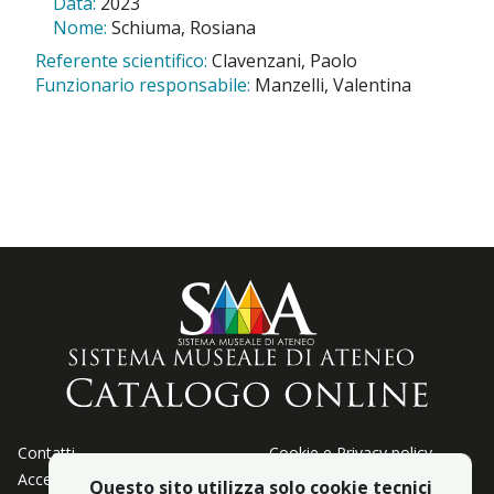
Data:
2023
Nome:
Schiuma, Rosiana
Referente scientifico:
Clavenzani, Paolo
Funzionario responsabile:
Manzelli, Valentina
Contatti
Cookie e Privacy policy
Accessibiltà
Crediti
Questo sito utilizza solo cookie tecnici