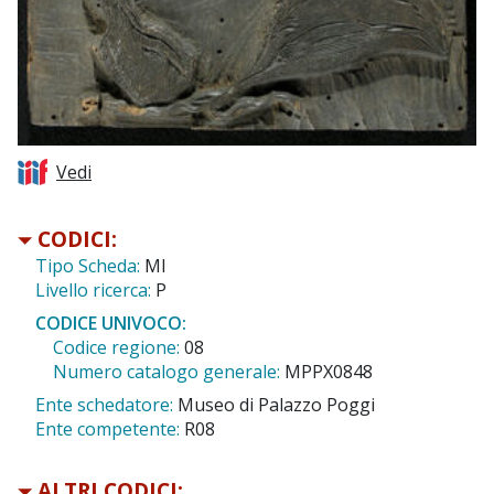
Vedi
CODICI:
Tipo Scheda:
MI
Livello ricerca:
P
CODICE UNIVOCO:
Codice regione:
08
Numero catalogo generale:
MPPX0848
Ente schedatore:
Museo di Palazzo Poggi
Ente competente:
R08
ALTRI CODICI: