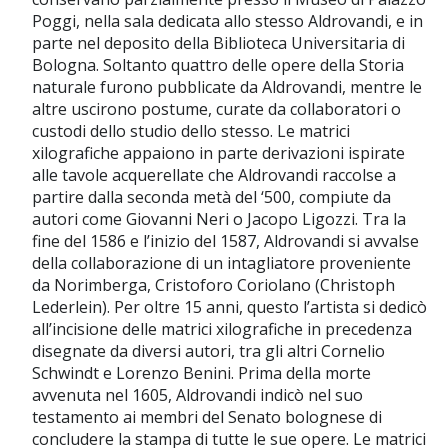
Poggi, nella sala dedicata allo stesso Aldrovandi, e in
parte nel deposito della Biblioteca Universitaria di
Bologna. Soltanto quattro delle opere della Storia
naturale furono pubblicate da Aldrovandi, mentre le
altre uscirono postume, curate da collaboratori o
custodi dello studio dello stesso. Le matrici
xilografiche appaiono in parte derivazioni ispirate
alle tavole acquerellate che Aldrovandi raccolse a
partire dalla seconda metà del ‘500, compiute da
autori come Giovanni Neri o Jacopo Ligozzi. Tra la
fine del 1586 e l’inizio del 1587, Aldrovandi si avvalse
della collaborazione di un intagliatore proveniente
da Norimberga, Cristoforo Coriolano (Christoph
Lederlein). Per oltre 15 anni, questo l’artista si dedicò
all’incisione delle matrici xilografiche in precedenza
disegnate da diversi autori, tra gli altri Cornelio
Schwindt e Lorenzo Benini. Prima della morte
avvenuta nel 1605, Aldrovandi indicò nel suo
testamento ai membri del Senato bolognese di
concludere la stampa di tutte le sue opere. Le matrici