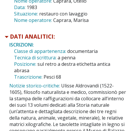
Nome operatore:
Caprara, Otello
Data:
1983
Situazione:
restauro con lavaggio
Nome operatore:
Caprara, Marisa
DATI ANALITICI:
ISCRIZIONI:
Classe di appartenenza:
documentaria
Tecnica di scrittura:
a penna
Posizione:
sul retro a destra etichetta antica
abrasa
Trascrizione:
Pesci 68
Notizie storico-critiche:
Ulisse Aldrovandi (1522-
1605), filosofo naturalista e medico, commissionò per
la stampa delle raffigurazioni da collocare all’interno
dei suoi 13 volumi dedicati alla Storia naturale
(un’attenta e dettagliata descrizione dei tre regni
della natura, animale, vegetale, minerale), le relative
matrici xilografiche. Le tavolette intagliate in legno si
conservano parzialmente presso il Museo di Palazzo