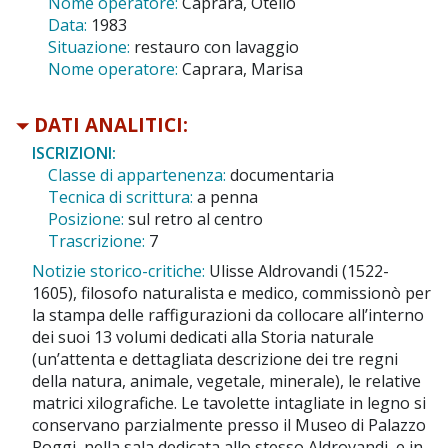
Nome operatore:
Caprara, Otello
Data:
1983
Situazione:
restauro con lavaggio
Nome operatore:
Caprara, Marisa
DATI ANALITICI:
ISCRIZIONI:
Classe di appartenenza:
documentaria
Tecnica di scrittura:
a penna
Posizione:
sul retro al centro
Trascrizione:
7
Notizie storico-critiche:
Ulisse Aldrovandi (1522-
1605), filosofo naturalista e medico, commissionò per
la stampa delle raffigurazioni da collocare all’interno
dei suoi 13 volumi dedicati alla Storia naturale
(un’attenta e dettagliata descrizione dei tre regni
della natura, animale, vegetale, minerale), le relative
matrici xilografiche. Le tavolette intagliate in legno si
conservano parzialmente presso il Museo di Palazzo
Poggi, nella sala dedicata allo stesso Aldrovandi, e in