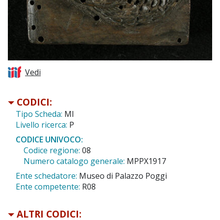
Vedi
CODICI:
Tipo Scheda:
MI
Livello ricerca:
P
CODICE UNIVOCO:
Codice regione:
08
Numero catalogo generale:
MPPX1917
Ente schedatore:
Museo di Palazzo Poggi
Ente competente:
R08
ALTRI CODICI: