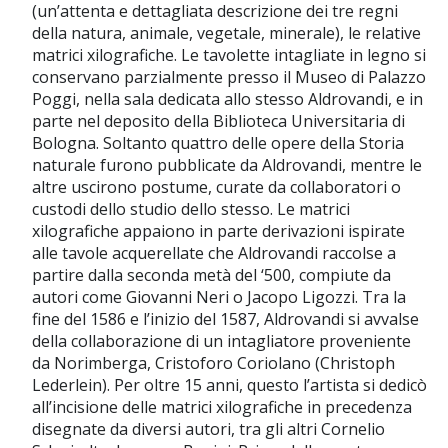
(un’attenta e dettagliata descrizione dei tre regni
della natura, animale, vegetale, minerale), le relative
matrici xilografiche. Le tavolette intagliate in legno si
conservano parzialmente presso il Museo di Palazzo
Poggi, nella sala dedicata allo stesso Aldrovandi, e in
parte nel deposito della Biblioteca Universitaria di
Bologna. Soltanto quattro delle opere della Storia
naturale furono pubblicate da Aldrovandi, mentre le
altre uscirono postume, curate da collaboratori o
custodi dello studio dello stesso. Le matrici
xilografiche appaiono in parte derivazioni ispirate
alle tavole acquerellate che Aldrovandi raccolse a
partire dalla seconda metà del ‘500, compiute da
autori come Giovanni Neri o Jacopo Ligozzi. Tra la
fine del 1586 e l’inizio del 1587, Aldrovandi si avvalse
della collaborazione di un intagliatore proveniente
da Norimberga, Cristoforo Coriolano (Christoph
Lederlein). Per oltre 15 anni, questo l’artista si dedicò
all’incisione delle matrici xilografiche in precedenza
disegnate da diversi autori, tra gli altri Cornelio