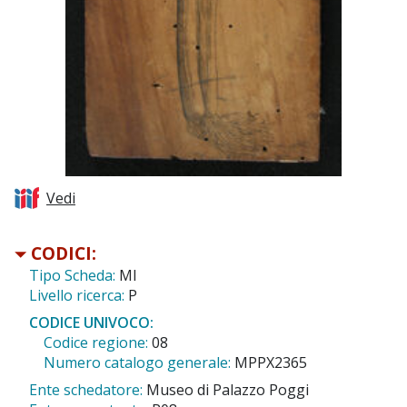
Vedi
CODICI:
Tipo Scheda:
MI
Livello ricerca:
P
CODICE UNIVOCO:
Codice regione:
08
Numero catalogo generale:
MPPX2365
Ente schedatore:
Museo di Palazzo Poggi