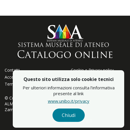
Contatti
Cookie e Privacy policy
Accessibiltà
Crediti
Questo sito utilizza solo cookie tecnici
Termini d'uso
LOD
Per ulteriori informazioni consulta l’informativa
presente al link
© Copyright 2023
www.unibo.it/privacy
ALMA MATER STUDIORUM - Università di Bologna - Via
Zamboni, 33 - 40126 Bologna - Partita IVA: 01131710376
Chiudi
Facebook
Instagram
YouTube
SEGUICI SU