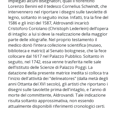
impiegati alcuni disegnatori, quali il fiorentino
Lorenzo Benini ed il tedesco Cornelius Schwindt, che
intervennero nel riportare i disegni sulle tavolette di
legno, soltanto in seguito incise. Infatti, tra la fine del
1586 e gli inizi del 1587, Aldrovandi incaricò
Cristoforo Coriolano (Christoph Lederlein) dell’opera
di intaglio: a lui si deve la realizzazione della maggior
parte delle xilografie. Nel proprio testamento il
medico donò l’intera collezione scientifica (museo,
biblioteca e matrici) al Senato bolognese, che la fece
collocare dal 1617 nel Palazzo Pubblico. Soltanto in
seguito, nel 1742, essa venne trasferita nelle sale
dell’Istituto delle Scienze di Palazzo Poggi. La
datazione della presente matrice inedita si colloca tra
l'inizio dell'attività dei "delineatores" (dalla metà degli
anni Ottanta del XVI secolo), gli artisti che riportano i
disegni sulle tavolette prima dell'intaglio, e l'anno di
morte del committente, Aldrovandi. Tale indicazione
risulta soltanto approssimativa, non essendo
attualmente disponibili riferimenti cronologici certi.