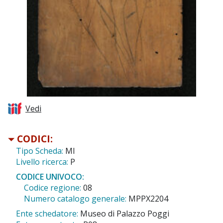
Vedi
CODICI:
Tipo Scheda:
MI
Livello ricerca:
P
CODICE UNIVOCO:
Codice regione:
08
Numero catalogo generale:
MPPX2204
Ente schedatore:
Museo di Palazzo Poggi