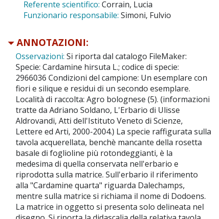
Referente scientifico:
Corrain, Lucia
Funzionario responsabile:
Simoni, Fulvio
ANNOTAZIONI:
Osservazioni:
Si riporta dal catalogo FileMaker:
Specie: Cardamine hirsuta L.; codice di specie:
2966036 Condizioni del campione: Un esemplare con
fiori e silique e residui di un secondo esemplare.
Località di raccolta: Agro bolognese (5). (informazioni
tratte da Adriano Soldano, L'Erbario di Ulisse
Aldrovandi, Atti dell'Istituto Veneto di Scienze,
Lettere ed Arti, 2000-2004.) La specie raffigurata sulla
tavola acquerellata, benchè mancante della rosetta
basale di foglioline più rotondeggianti, è la
medesima di quella conservata nell'erbario e
riprodotta sulla matrice. Sull'erbario il riferimento
alla "Cardamine quarta" riguarda Dalechamps,
mentre sulla matrice si richiama il nome di Dodoens.
La matrice in oggetto si presenta solo delineata nel
disegno. Si riporta la didascalia della relativa tavola