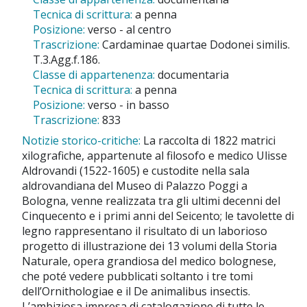
Tecnica di scrittura:
a penna
Posizione:
verso - al centro
Trascrizione:
Cardaminae quartae Dodonei similis.
T.3.Agg.f.186.
Classe di appartenenza:
documentaria
Tecnica di scrittura:
a penna
Posizione:
verso - in basso
Trascrizione:
833
Notizie storico-critiche:
La raccolta di 1822 matrici
xilografiche, appartenute al filosofo e medico Ulisse
Aldrovandi (1522-1605) e custodite nella sala
aldrovandiana del Museo di Palazzo Poggi a
Bologna, venne realizzata tra gli ultimi decenni del
Cinquecento e i primi anni del Seicento; le tavolette di
legno rappresentano il risultato di un laborioso
progetto di illustrazione dei 13 volumi della Storia
Naturale, opera grandiosa del medico bolognese,
che poté vedere pubblicati soltanto i tre tomi
dell’Ornithologiae e il De animalibus insectis.
L’ambiziosa impresa di catalogazione di tutte le