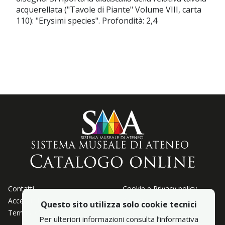
acquerellata ("Tavole di Piante" Volume VIII, carta
110): "Erysimi species". Profondità: 2,4
Contatti
Cookie e Privacy policy
Accessibiltà
Crediti
Questo sito utilizza solo cookie tecnici
Termini d'uso
LOD
Per ulteriori informazioni consulta l’informativa