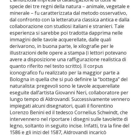
specie dei tre regni della natura – animale, vegetale e
minerale – fu caratterizzata dal metodo osservativo,
dal confronto con la letteratura classica antica e dalla
collaborazione con studiosi italiani e stranieri. Tale
esperienza si sarebbe poi tradotta dapprima nelle
immagini delle tavole acquerellate, dalle quali
derivarono, in buona parte, le xilografie per le
illustrazioni delle opere a stampa (i lettori potevano
avere a disposizione una raffigurazione realistica di
quanto riferito nel testo scritto). Il corpus
iconografico fu realizzato per la maggior parte a
Bologna in quella che si può definire la “bottega’’ del
naturalista: pregevoli sono le tavole acquerellate
eseguite dall’artista Giovanni Neri, collaboratore per
lungo tempo di Aldrovandi. Successivamente vennero
impiegati alcuni disegnatori, quali il fiorentino
Lorenzo Benini ed il tedesco Cornelius Schwindt, che
intervennero nel riportare i disegni sulle tavolette di
legno, soltanto in seguito incise. Infatti, tra la fine del
1586 e gli inizi del 1587, Aldrovandi incaricò