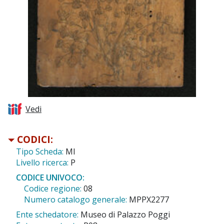
Vedi
CODICI:
Tipo Scheda:
MI
Livello ricerca:
P
CODICE UNIVOCO:
Codice regione:
08
Numero catalogo generale:
MPPX2277
Ente schedatore:
Museo di Palazzo Poggi