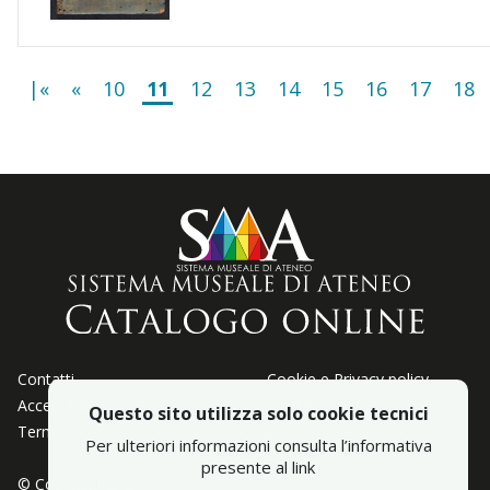
|«
«
10
11
12
13
14
15
16
17
18
Contatti
Cookie e Privacy policy
Accessibiltà
Crediti
Questo sito utilizza solo cookie tecnici
Termini d'uso
LOD
Per ulteriori informazioni consulta l’informativa
presente al link
© Copyright 2023