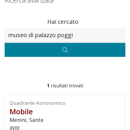
Ricerca avanzata
Hai cercato
Testo da ricercare
CERCA
1
risultati trovati
Quadrante Astronomico
Mobile
Menini, Sante
XVIII