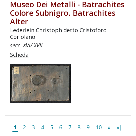
Museo Dei Metalli - Batrachites
Colore Subnigro. Batrachites
Alter
Lederlein Christoph detto Cristoforo
Coriolano
secc. XVI/ XVII
Scheda
1
2
3
4
5
6
7
8
9
10
»
»|