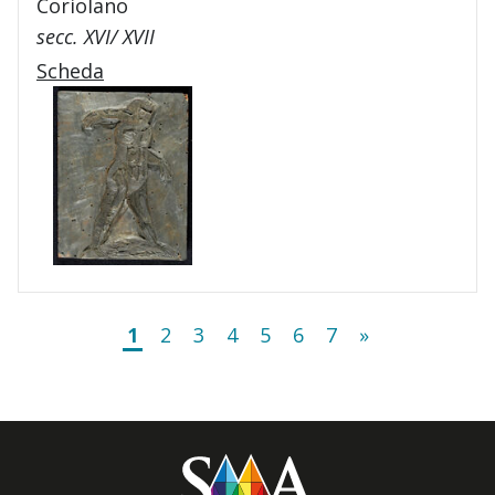
Coriolano
secc. XVI/ XVII
Scheda
1
2
3
4
5
6
7
»