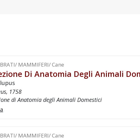
BRATI/ MAMMIFERI/ Cane
ezione Di Anatomia Degli Animali Dom
 lupus
eus, 1758
ione di Anatomia degli Animali Domestici
a
BRATI/ MAMMIFERI/ Cane