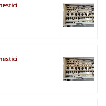
estici
estici