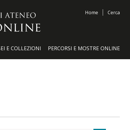
Home
Cerca
EI E COLLEZIONI
PERCORSI E MOSTRE ONLINE