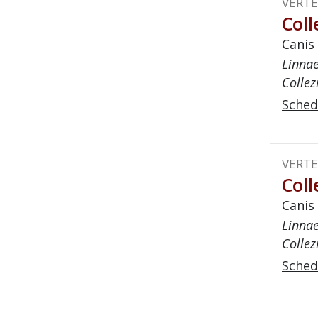
VERTE
Coll
Canis
Linna
Collez
Sched
VERTE
Coll
Canis
Linna
Collez
Sched