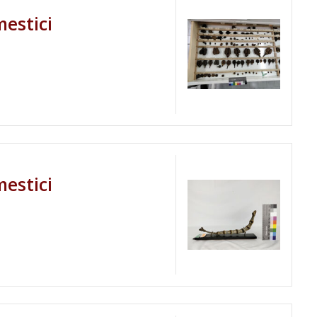
estici
estici