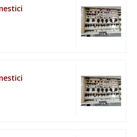
estici
estici