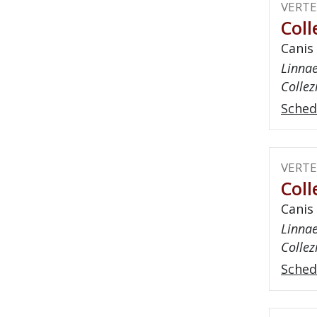
VERTE
Coll
Canis
Linna
Collez
Sched
VERTE
Coll
Canis
Linna
Collez
Sched