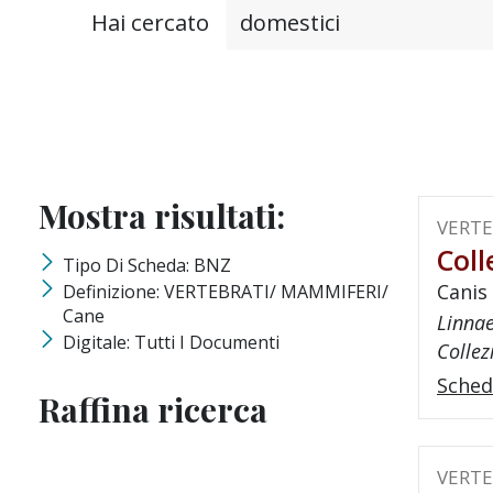
Testo da ricercare
Hai cercato
Mostra risultati:
VERTE
Coll
Tipo Di Scheda: BNZ
Canis
Definizione: VERTEBRATI/ MAMMIFERI/
Cane
Linna
Digitale: Tutti I Documenti
Collez
Sched
Raffina ricerca
VERTE