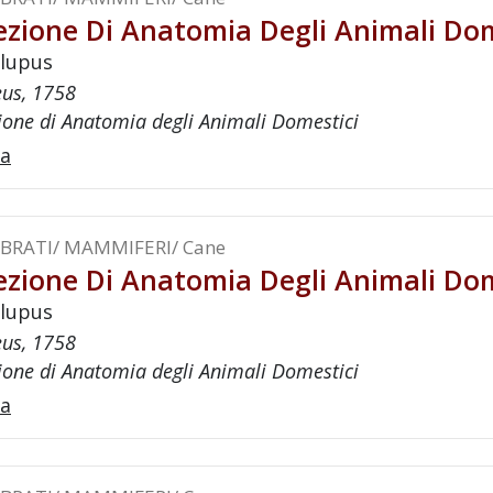
ezione Di Anatomia Degli Animali Dom
 lupus
eus, 1758
ione di Anatomia degli Animali Domestici
a
BRATI/ MAMMIFERI/ Cane
ezione Di Anatomia Degli Animali Dom
 lupus
eus, 1758
ione di Anatomia degli Animali Domestici
a