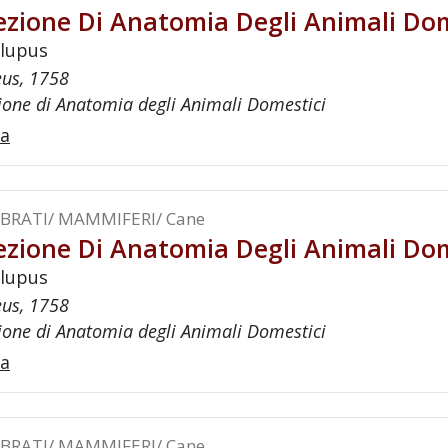
ezione Di Anatomia Degli Animali Dom
 lupus
eus, 1758
ione di Anatomia degli Animali Domestici
a
BRATI/ MAMMIFERI/ Cane
ezione Di Anatomia Degli Animali Dom
 lupus
eus, 1758
ione di Anatomia degli Animali Domestici
a
BRATI/ MAMMIFERI/ Cane