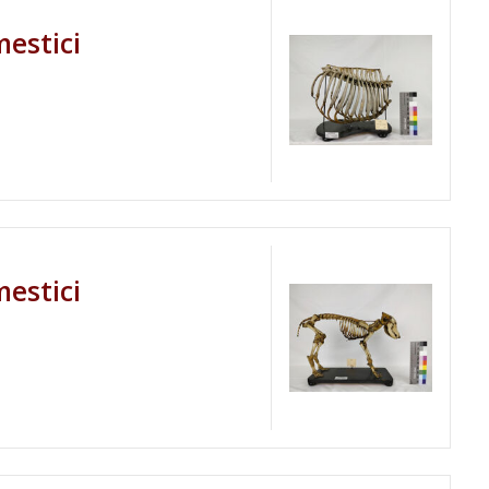
estici
estici