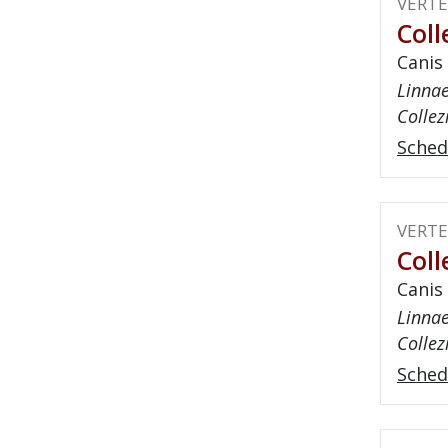
VERTE
Coll
Canis
Linna
Collez
Sched
VERTE
Coll
Canis
Linna
Collez
Sched