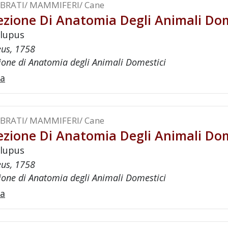
BRATI/ MAMMIFERI/ Cane
ezione Di Anatomia Degli Animali Dom
 lupus
eus, 1758
ione di Anatomia degli Animali Domestici
a
BRATI/ MAMMIFERI/ Cane
ezione Di Anatomia Degli Animali Dom
 lupus
eus, 1758
ione di Anatomia degli Animali Domestici
a