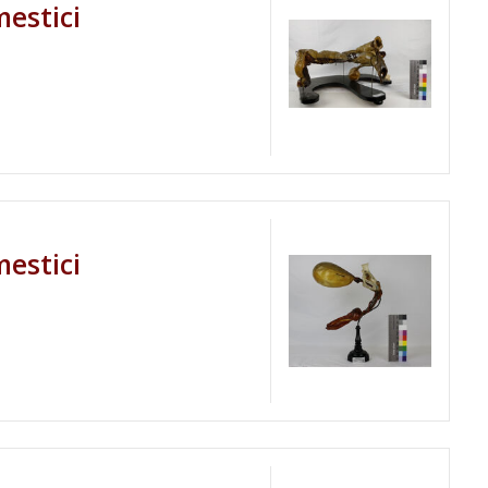
estici
estici