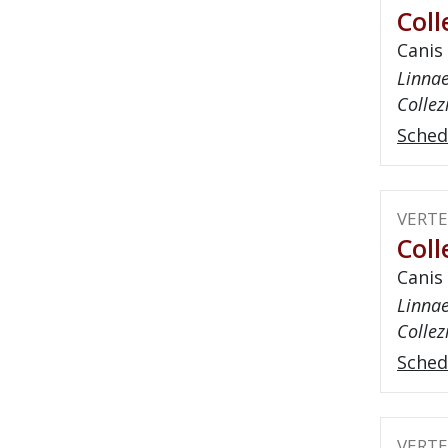
Coll
Canis
Linna
Collez
Sched
VERTE
Coll
Canis
Linna
Collez
Sched
VERTE