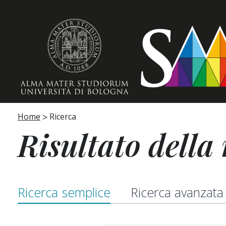
Home page
Home
Ricerca
Risultato della 
Ricerca semplice
Ricerca avanzata