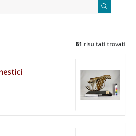
CERCA
81
risultati trovati
estici