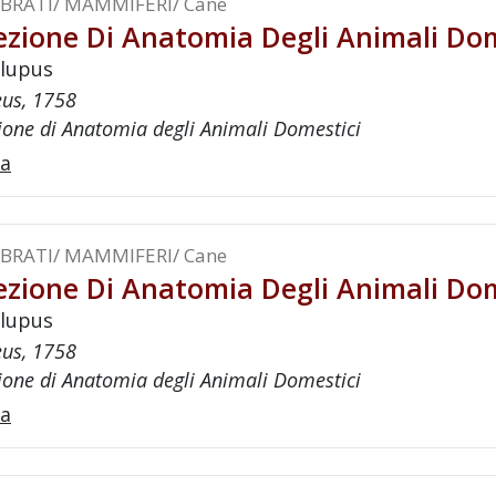
BRATI/ MAMMIFERI/ Cane
ezione Di Anatomia Degli Animali Dom
 lupus
eus, 1758
ione di Anatomia degli Animali Domestici
a
BRATI/ MAMMIFERI/ Cane
ezione Di Anatomia Degli Animali Dom
 lupus
eus, 1758
ione di Anatomia degli Animali Domestici
a