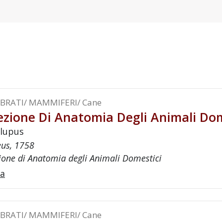
BRATI/ MAMMIFERI/ Cane
ezione Di Anatomia Degli Animali Dom
 lupus
eus, 1758
ione di Anatomia degli Animali Domestici
a
BRATI/ MAMMIFERI/ Cane