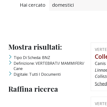
Testo da ricercare
Hai cercato
Mostra risultati:
VERTE
Coll
Tipo Di Scheda: BNZ
Canis
Definizione: VERTEBRATI/ MAMMIFERI/
Cane
Linna
Digitale: Tutti I Documenti
Collez
Sched
Raffina ricerca
VERTE