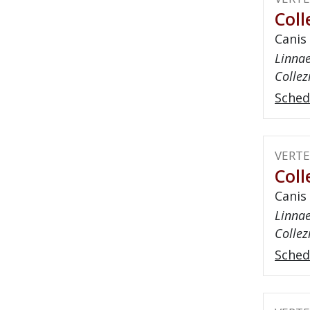
Coll
Canis
Linna
Collez
Sched
VERTE
Coll
Canis
Linna
Collez
Sched